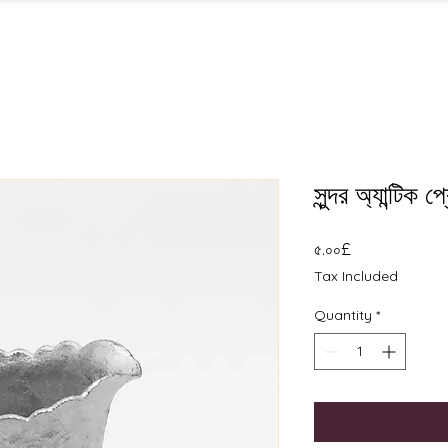
সুন্দর অ্যান্টি
Price
৫.০০£
Tax Included
Quantity
*