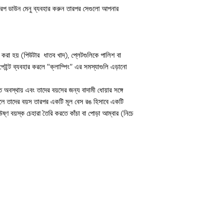
সমাবেশ
likely be longer t
আপনার আইটেমটি পাঠানোর লক
্রপ ডাউন মেনু ব্যবহার করুন তারপর সেগুলো আপনার
বেশিরভাগ কিটগুলি একত্রিত ক
ক্যাবিনেটের দরজা রয়েছে যা 
স্পেন এবং জাপান এবং ইটলে - 
আমি একটি আস্তে আস্তে আঠা
কারণে সমস্ত অর্ডার ট্র্যাক কর
যথেষ্ট কাজের সময় প্রদান কর
সুপার আঠালো বিকল্প যা আমি 
 করা হয় (পিউটার ধাতব খাদ), প্লেটগুলিকে পালিশ বা
এবং
হাফিক্স
পেশাদার সুপার আ
 পেইন্ট ব্যবহার করলে "ক্লাম্পিং" এর সমস্যাগুলি এড়ানো
পেইন্টিং
অবস্থায় এবং তাদের বয়সের জন্য বাদামী ধোয়ার সঙ্গে
রজন সহজে দাগ ফেলে না তাই 
ে তাদের বয়স তারপর একটি মূল বেস রঙ হিসাবে একটি
তাহলে আপনাকে স্বচ্ছ রঙ এবং
ষ্ণ বয়স্ক চেহারা তৈরি করতে কাঁচা বা পোড়া আম্বার (নিচে
শেষ করতে হবে।
আপনি যদি পেইন্ট ব্যবহার ক
এমন কোন পেইন্টের সাথে দেখা
একটি ক্যান, ইমালসন, এক্রাই
পারেন।
গিল্ট
সোনার পাতা সরাসরি রজন পৃষ্ঠ
(সহজে ব্যবহারের জন্য এক্রাই
সেগুলোকে আঁকুন, চটচটে যাওয
নকল সোনার পাতা) দিয়ে পৃষ্ঠ