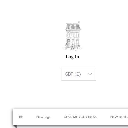
Log In
GBP (£)
বাড়ি
New Page
SEND ME YOUR IDEAS
NEW DESIG