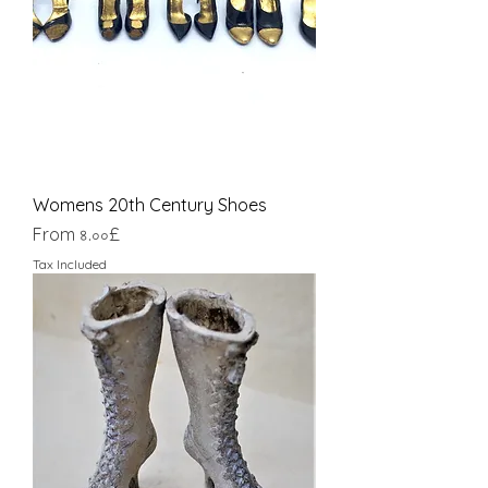
Womens 20th Century Shoes
Sale Price
From
৪.০০£
Tax Included