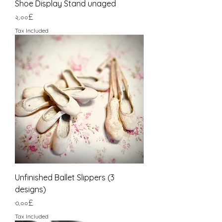
Shoe Display Stand unaged
Price
২.০০£
Tax Included
Unfinished Ballet Slippers (3
designs)
Price
৩.০০£
Tax Included