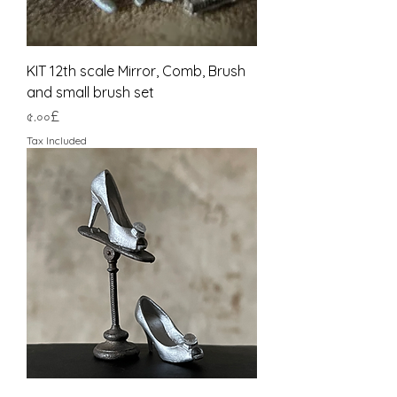
KIT 12th scale Mirror, Comb, Brush
and small brush set
Price
৫.০০£
Tax Included