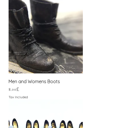
Men and Womens Boots
Price
৪.০০£
Tax Included