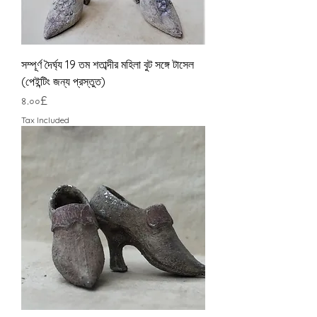
সম্পূর্ণ দৈর্ঘ্য 19 তম শতাব্দীর মহিলা বুট সঙ্গে টাসেল
(পেইন্টিং জন্য প্রস্তুত)
Price
৪.০০£
Tax Included