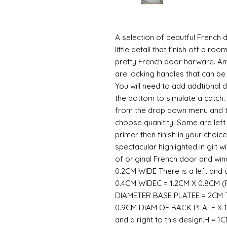
A selection of beautful French doo
little detail that finish off a r
pretty French door harware. Am
are locking handles that can be
You will need to add addtional 
the bottom to simulate a catch.
from the drop down menu and th
choose quanitity. Some are left 
primer then finish in your choic
spectacular highlighted in gilt w
of original French door and wind
0.2CM WIDE There is a left and a
0.4CM WIDEC = 1.2CM X 0.8CM 
DIAMETER BASE PLATEE = 2CM TA
0.9CM DIAM OF BACK PLATE X 1
and a right to this design.H = 