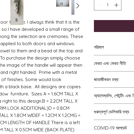
r funiture. I always think that it is the 
oom so I have developed a small range of 
ong the selection are cremones. These 
 applied to both doors and windows. 
পরিমাপ
dowel to them and a bead at the top and 
 To purchase the design simply choose 
ফরাসি Trumeau মিরর
ফেরত এবং ফেরত নীতি
লেডিস ওয়াস্প কোমর ম্য
e image of the handle will appear then 
ভদ্রলোকদের ডেস্ক = 
and right handed.  Prime with a metal 
If you do not like y
গভীর।
e of finishes. Some would look 
জাহাজীকরন তথ্য
to me then please l
Torchere = 10cm উচ
ith a black base.  All designs are copies 
receipt. The items w
উপরে।
আমরা একটি স্টার্ডারে সব পার্
days of receipt. I sh
ow  furniture.  Sizes A = 1.6CM TALL X 
অ্যাসেম্বলিং, পেইন্টিং এবং
মহিলা ডেস্ক = 12cm 
সস্তা। ইউকে ডেলিভারি সাধা
you and the cost of 
 right to this design.B = 2.2CM TALL X 
গভীর।
বেশিরভাগ মার্কিন যুক্তরাষ্ট্র
will be covered by y
পরিষ্কার করা - যদি একটি কি
(RIM LOCK ADDITIONAL)D = 0.8CM 
ফ্রাঙ্কোয়া লিংকের 
মধ্যে আসে।
গুরুত্বপূর্ণ ডেলিভারি তথ্য
Faulty or damage
সমস্ত কিট এমন অবস্থায় সরব
4.5cm deep।
LL X 1.8CM WIDEF = 1.2CM X 1.2CMG = 
ইউরোপের সময় লাগে প্রায় 5
If you receive an i
বর্ণনা করি। Moldালাই প্রক্র
ছোট ফ্রেঞ্চ কনসোল ট
আমি ভালোভাবে প্যাকেজ করি এ
CM LENGTH OF HANDLE There is a left 
দয়া করে সচেতন থাকুন যে আম
transit or is faulty 
তৈরি করে। এগুলি সহজেই ছুরি বা 
চওড়া
COIVID-19 আপডেট
ব্যবহার করে তা নিশ্চিত করে ড
অর্ডার করার জন্য অনেকগুলি 
1CM TALL X 0.5CM WIDE (BACK PLATE) 
days of receipt. The
অবস্থানের পিন বা দরজার নোডুল
ছোট ফরাসি টেবিল = 6.8 