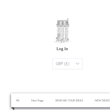
Log In
GBP (£)
বাড়ি
New Page
SEND ME YOUR IDEAS
NEW DESIG