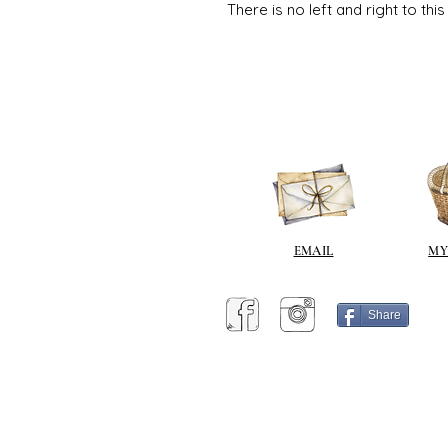
There is no left and right to thi
EMAIL
MY
Share